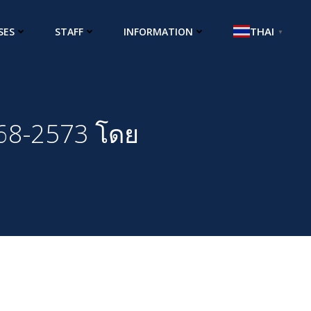
THAI
SES
STAFF
INFORMATION
▼
68-2573 โดย