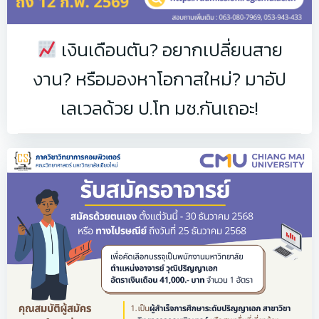
เงินเดือนตัน? อยากเปลี่ยนสาย
งาน? หรือมองหาโอกาสใหม่? มาอัป
เลเวลด้วย ป.โท มช.กันเถอะ!