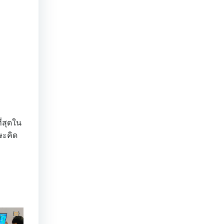
่สุดใน
ษะคิด