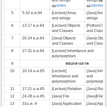
and strings
strings
la
slides
labsheet
5
5-10 ธ.ค.64
[Lecture] Array
[Java] Array
and strings
strings
6
13-17 ธ.ค.64
[Lecture] Objects
[Python] Ob
and Classes
and Classes
7
20-24 ธ.ค.64
[Java] Objects
[Java] Objec
and Classes
and Classe
8
27-31 ธ.ค.64
[Lecture] Inheritance and
polymorphism
9
สอบกลางภาค
10
10-14 ม.ค.65
[Lecture]
[Java] Inher
Inheritance and
and
polymorphism
polymorphi
11
17-21 ม.ค.65
[Lecture] Relation
[Java] Relat
12
24-28 ม.ค.65
[Java] File
[Java]File
13
31ม.ค.-4
[Java] Application
[Java] Appli