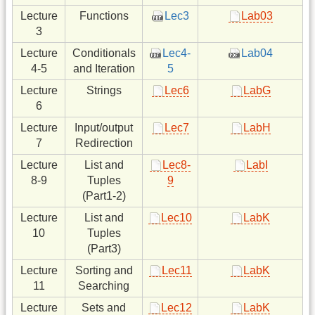
Lecture
Functions
Lec3
Lab03
3
Lecture
Conditionals
Lec4-
Lab04
4-5
and Iteration
5
Lecture
Strings
Lec6
LabG
6
Lecture
Input/output
Lec7
LabH
7
Redirection
Lecture
List and
Lec8-
LabI
8-9
Tuples
9
(Part1-2)
Lecture
List and
Lec10
LabK
10
Tuples
(Part3)
Lecture
Sorting and
Lec11
LabK
11
Searching
Lecture
Sets and
Lec12
LabK