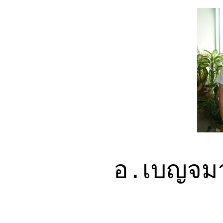
อ.เบญจม